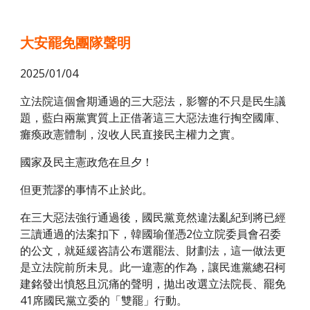
大安罷免團隊聲明
2025/01/04
立法院這個會期通過的三大惡法，影響的不只是民生議
題，藍白兩黨實質上正借著這三大惡法進行掏空國庫、
癱瘓政憲體制，沒收人民直接民主權力之實。
國家及民主憲政危在旦夕
！
但更荒謬的事情不止於此。
在三大惡法強行通過後，國民黨竟然違法亂紀到將已經
三讀通過的法案扣下，韓國瑜僅憑2位立院委員會召委
的公文，就延緩咨請公布選罷法、財劃法，這一做法更
是立法院前所未見。此一違憲的作為，讓民進黨總召柯
建銘發出憤怒且沉痛的聲明，拋出改選立法院長、罷免
41席國民黨立委的「雙罷」行動。