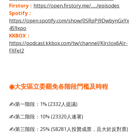
​Firstory：
https://open.firstory.me/....../episodes
​Spotify：
https://open.spotify.com/show/0SRpPj9DwbynGxYx
459xpo
​KKBOX：
https://podcast.kkbox.com/tw/channel/KlrcIox6AIr-
FXFeI2
◉大安區立委罷免各階段門檻及時程
✍️第一階段
：
1% (2332人
提議
)
✍️
第二階段
：
10% (23320人
連署
)
✍️
第三階段
：25% (58281人投贊成票
，且大於
反對票)