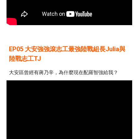
EP05 大安強強滾志工最強陸戰組長Julia與
陸戰志工TJ
大安區曾經有蔣乃辛，為什麼現在配羅智強給我？