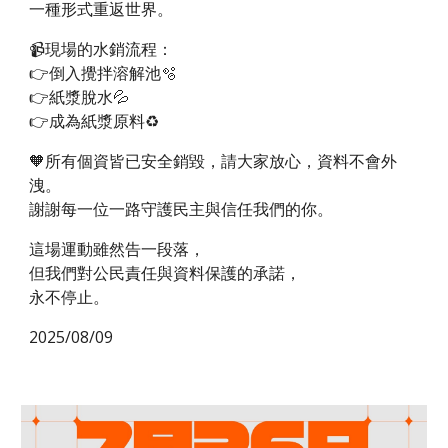
一種形式重返世界。
📹現場的水銷流程：
👉倒入攪拌溶解池
🫧
👉
紙漿脫水
💦
👉
成為紙漿原料
♻️
🧡所有個資皆已安全銷毀，請大家放心，資料不會外
洩。
謝謝每一位一路守護民主與信任我們的你。
這場運動雖然告一段落，
但我們對公民責任與資料保護的承諾，
永不停止。
2025/08/09