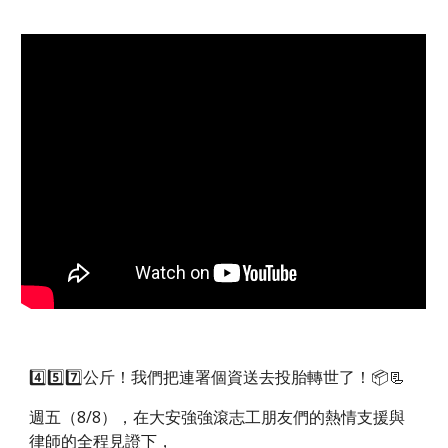
4️⃣5️⃣7️⃣公斤！我們把連署個資送去投胎轉世了！📦📃
週五（8/8），在大安強強滾志工朋友們的熱情支援與
律師的全程見證下，