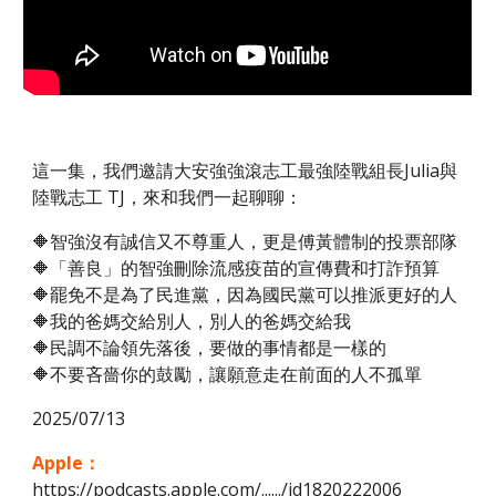
這一集，我們邀請大安強強滾志工最強陸戰組長Julia與
陸戰志工 TJ，來和我們一起聊聊：
🔶智強沒有誠信又不尊重人，更是傅黃體制的投票部隊
🔶「善良」的智強刪除流感疫苗的宣傳費和打詐預算
🔶罷免不是為了民進黨，因為國民黨可以推派更好的人
🔶我的爸媽交給別人，別人的爸媽交給我
🔶民調不論領先落後，要做的事情都是一樣的
🔶不要吝嗇你的鼓勵，讓願意走在前面的人不孤單
2025/07/13
Apple：
https://podcasts.apple.com/....../id1820222006