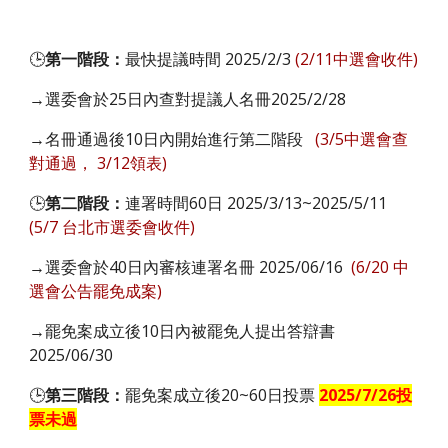
🕒
第一階段：
最快提議時間 2025/2/3
(2/11中選會收件)
→選委會
於25日內
查對提議人名冊2025/2/28
→名冊通過後10日內開始進行第二階段
(
3/5中選會
查
對通過
，
3/12領表)
🕒
第二階段：
連署時間60日
2025/3/13
~2025/5/
11
(
5/7 台北市
選委會收件)
→選委會於40日內
審核
連署名冊
2025/06/16
(
6
/
20
中
選
會公告罷免成案
)
→
罷免案成立後10日內
被罷免人提出答辯書
2025/
06/
30
🕒
第三階段：
罷免案成立後20~60日投票
2025/7/
26投
票未過